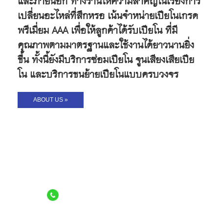
และภายนอก
ทางร้านให้ความสำคัญในเรื่องการ
เปลี่ยนอะไหล่ที่สึกหรอ เน้นจำหน่ายเปียโนเกรด
พรีเมี่ยม AAA เพื่อให้ลูกค้าได้รับเปียโน ที่มี
คุณภาพตามมาตรฐานและใช้งานได้ยาวนานยิ่ง
ขึ้น ทั้งนี้ยังมีบริการซ่อมเปียโน จูนเสียงเสียเปีย
โน และบริการขนย้ายเปียโนแบบครบวงจร
ABOUT US »
บีโธเฟ่น เปียโน ทำงานด้วยใจอย่างมืออาชีพ
จึงมั่นใจและกล้าพิสูจน์คุณภาพสินค้าทุกหลัง
สอบถามข้อมูลเพิ่มเติมได้ที่
02-759-5288
,
089-167-6999
,
089-811-740
6